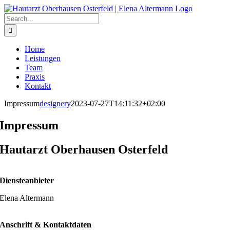
Zum
Inhalt
Search
springen
for:
Home
Leistungen
Team
Praxis
Kontakt
Impressum
designery
2023-07-27T14:11:32+02:00
Impressum
Hautarzt Oberhausen Osterfeld
Diensteanbieter
Elena Altermann
Anschrift & Kontaktdaten